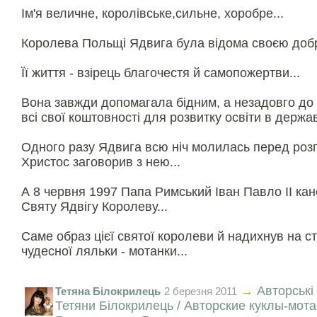
Ім'я величне, королівське,сильне, хоробре...
Королева Польщі Ядвига була відома своєю добр
Її життя - взірець благочестя й самопожертви...
Вона завжди допомагала бідним, а незадовго до 
всі свої коштовності для розвитку освіти в державі
Одного разу Ядвига всю ніч молилась перед розп'
Христос заговорив з нею...
А 8 червня 1997 Папа Римський Іван Павло II кан
Святу Ядвігу Королеву...
Саме образ цієї святої королеви й надихнув на ст
чудесної ляльки - мотанки...
→
Авторські
Тетяна Білокрилець
2 березня 2011
Тетяни Білокрилець / Авторские куклы-мот