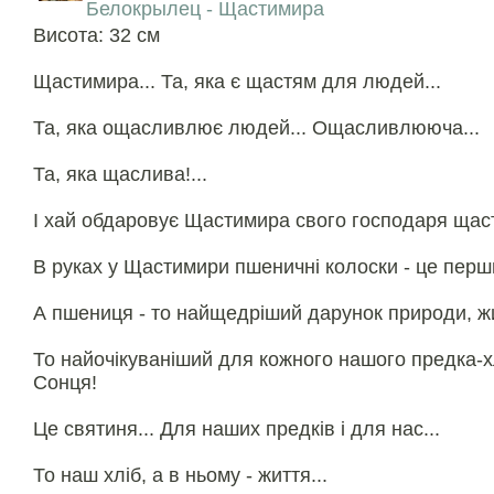
Белокрылец - Щастимира
Висота: 32 см
Щастимира... Та, яка є щастям для людей...
Та, яка ощасливлює людей... Ощасливлююча...
Та, яка щаслива!...
І хай обдаровує Щастимира свого господаря щас
В руках у Щастимири пшеничні колоски - це перши
А пшениця - то найщедріший дарунок природи, ж
То найочікуваніший для кожного нашого предка-
Сонця!
Це святиня... Для наших предків і для нас...
То наш хліб, а в ньому - життя...