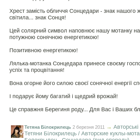
Хрест замість обличчя Сонцедари - знак нашого 
світила... знак Сонця!
Цей солярний символ наповнює нашу мотанку н
потужною сонячною енергетикою!
Позитивною енергетикою!
Лялька-мотанка Сонцедара принесе своєму госпо
успіх та процвітання!
Вона огорне його силою своєї сонячної енергії сп
І подарує йому багатий і щедрий врожай!
Це справжня Берегиня роду... Для Вас і Ваших бл
→
Авторські
Тетяна Білокрилець
2 березня 2011
Тетяни Білокрилець / Авторские куклы-мот