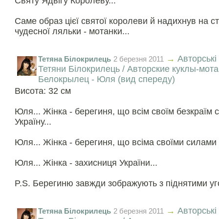
Святу Ядвігу Королеву...
Саме образ цієї святої королеви й надихнув на ст
чудесної ляльки - мотанки...
→
Авторські
Тетяна Білокрилець
2 березня 2011
Тетяни Білокрилець / Авторские куклы-мот
Белокрылец - Юля (вид спереду)
Висота: 32 см
Юля... Жінка - берегиня, що всім своїм безкраїм
Україну...
Юля... Жінка - берегиня, що всіма своїми силами о
Юля... Жінка - захисниця України...
P.S. Берегиню завжди зображують з піднятими уго
→
Авторські
Тетяна Білокрилець
2 березня 2011