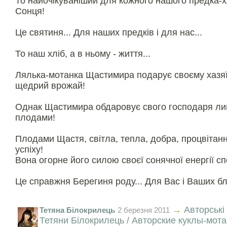
То найочікуваніший для кожного нашого предка-
Сонця!
Це святиня... Для наших предків і для нас...
То наш хліб, а в ньому - життя...
Лялька-мотанка Щастимира подарує своєму хазяїн
щедрий врожай!
Однак Щастимира обдаровує свого господаря л
плодами!
Плодами Щастя, світла, тепла, добра, процвітанн
успіху!
Вона огорне його силою своєї сонячної енергії сп
Це справжня Берегиня роду... Для Вас і Ваших бл
→
Авторські
Тетяна Білокрилець
2 березня 2011
Тетяни Білокрилець / Авторские куклы-мот