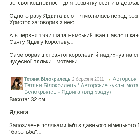
всі свої коштовності для розвитку освіти в державі
Одного разу Ядвига всю ніч молилась перед розп'
Христос заговорив з нею...
А 8 червня 1997 Папа Римський Іван Павло II кан
Святу Ядвігу Королеву...
Саме образ цієї святої королеви й надихнув на ст
чудесної ляльки - мотанки...
→
Авторські
Тетяна Білокрилець
2 березня 2011
Тетяни Білокрилець / Авторские куклы-мот
Белокрылец - Ядвига (вид ззаду)
Висота: 32 см
Ядвига...
Запозичене поляками ім'я з давнього німецького Г
"боротьба"...