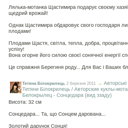
Лялька-мотанка Щастимира подарує своєму хазяїн
щедрий врожай!
Однак Щастимира обдаровує свого господаря л
плодами!
Плодами Щастя, світла, тепла, добра, процвітанн
успіху!
Вона огорне його силою своєї сонячної енергії сп
Це справжня Берегиня роду... Для Вас і Ваших бл
→
Авторські
Тетяна Білокрилець
2 березня 2011
Тетяни Білокрилець / Авторские куклы-мот
Белокрылец - Сонцедара (вид ззаду)
Висота: 32 см
Сонцедара... Та, що Сонцем дарована...
Золотий дарунок Сонця!