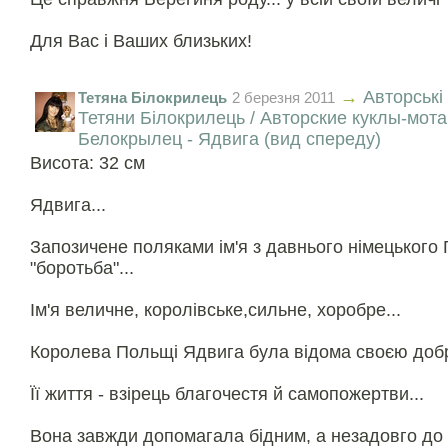
Для Вас і Ваших близьких!
→
Авторські
Тетяна Білокрилець
2 березня 2011
Тетяни Білокрилець / Авторские куклы-мот
Белокрылец - Ядвига (вид спереду)
Висота: 32 см
Ядвига...
Запозичене поляками ім'я з давнього німецького Г
"боротьба"...
Ім'я величне, королівське,сильне, хоробре...
Королева Польщі Ядвига була відома своєю добр
Її життя - взірець благочестя й самопожертви...
Вона завжди допомагала бідним, а незадовго до 