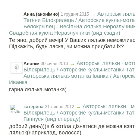
→
Авторські ляль
Анна (анонімно)
1 грудня 2015
Тетяни Білокрилець / Авторские куклы-мот
Белокрылец - Весільна лялька Нерозлучники
Свадебная кукла Неразлучники (вид сзади)
Тетяно, добрий вечір! У Ваших ляльок неможливо
Підкажіть, будь-ласка, чи можна придбати іх?
→
Авторські ляльки - мот
Анонім
30 сiчня 2013
Білокрилець / Авторские куклы-мотанки Та
Авторська лялька-мотанка Іванка / Авторск
Иванка
гарна лялька-мотанка)
→
Авторські ляльки - 
катерина
31 липня 2012
Білокрилець / Авторские куклы-мотанки Та
Ганнуся (вид спереду)
добрий день)))я б хотіла дізнатися де можна взя
ляльок(наприклад, волосся)