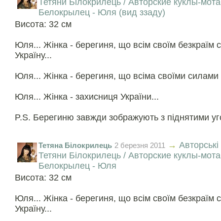
Тетяни Білокрилець / Авторские куклы-мот
Белокрылец - Юля (вид ззаду)
Висота: 32 см
Юля... Жінка - берегиня, що всім своїм безкраїм
Україну...
Юля... Жінка - берегиня, що всіма своїми силами о
Юля... Жінка - захисниця України...
P.S. Берегиню завжди зображують з піднятими уго
→
Авторські
Тетяна Білокрилець
2 березня 2011
Тетяни Білокрилець / Авторские куклы-мот
Белокрылец - Юля
Висота: 32 см
Юля... Жінка - берегиня, що всім своїм безкраїм
Україну...