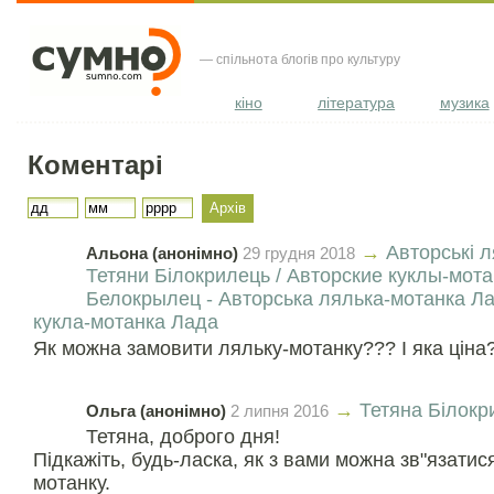
— спільнота блогів про культуру
кіно
література
музика
Коментарі
→
Авторські л
Альона (анонімно)
29 грудня 2018
Тетяни Білокрилець / Авторские куклы-мот
Белокрылец - Авторська лялька-мотанка Ла
кукла-мотанка Лада
Як можна замовити ляльку-мотанку??? І яка ціна
→
Тетяна Білокр
Ольга (анонімно)
2 липня 2016
Тетяна, доброго дня!
Підкажіть, будь-ласка, як з вами можна зв"язатис
мотанку.