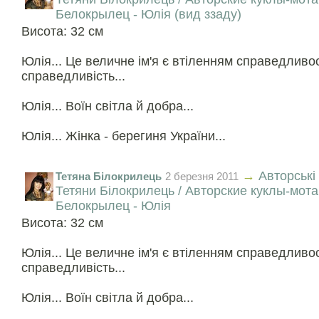
Белокрылец - Юлія (вид ззаду)
Висота: 32 см
Юлія... Це величне ім'я є втіленням справедливос
справедливість...
Юлія... Воїн світла й добра...
Юлія... Жінка - берегиня України...
→
Авторські
Тетяна Білокрилець
2 березня 2011
Тетяни Білокрилець / Авторские куклы-мот
Белокрылец - Юлія
Висота: 32 см
Юлія... Це величне ім'я є втіленням справедливос
справедливість...
Юлія... Воїн світла й добра...