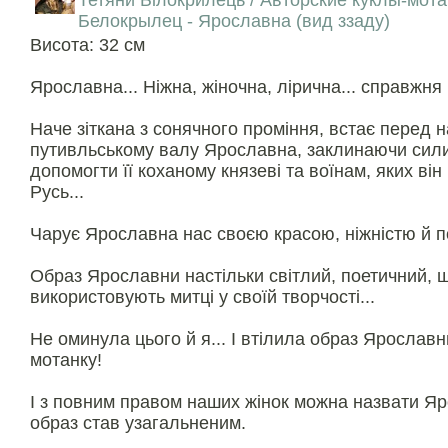
Тетяни Білокрилець / Авторские куклы-мот
Белокрылец - Ярославна (вид ззаду)
Висота: 32 см
Ярославна... Ніжна, жіночна, лірична... справжня 
Наче зiткана з сонячного промiння, встає перед 
путивльському валу Ярославна, заклинаючи сил
допомогти її коханому князевi та воїнам, яких вiн
Русь...
Чарує Ярославна нас своєю красою, нiжнiстю й по
Образ Ярославни настільки світлий, поетичний, щ
використовують митці у своїй творчості...
Не оминула цього й я... І втілила образ Ярославн
мотанку!
І з повним правом наших жінок можна назвати Я
образ став узагальненим.