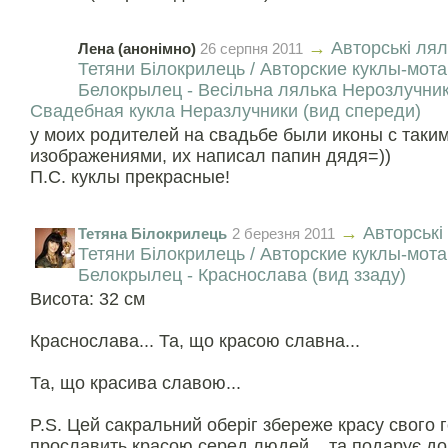
→
Авторські лял
Лена (анонімно)
26 серпня 2011
Тетяни Білокрилець / Авторские куклы-мот
Белокрылец - Весільна лялька Нерозлучники
Свадебная кукла Неразлучники (вид спереди)
у моих родителей на свадьбе были иконы с таки
изображениями, их написал папин дядя=))
П.С. куклы прекрасные!
→
Авторські
Тетяна Білокрилець
2 березня 2011
Тетяни Білокрилець / Авторские куклы-мот
Белокрылец - Краснослава (вид ззаду)
Висота: 32 см
Краснослава... Та, що красою славна...
Та, що красива славою...
P.S. Цей сакральний оберіг збереже красу свого 
прославить красою серед людей... та подарує до