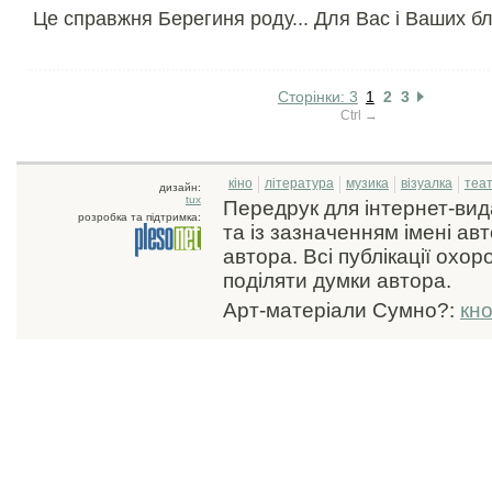
Це справжня Берегиня роду... Для Вас і Ваших бл
Сторінки: 3
1
2
3
Ctrl →
кіно
література
музика
візуалка
теа
дизайн:
tux
Передрук для інтернет-ви
розробка та підтримка:
та із зазначенням імені ав
автора. Всі публікації охо
поділяти думки автора.
Арт-матеріали Сумно?:
кн