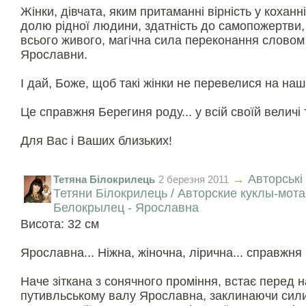
Жінки, дівчата, яким притаманні вірність у коханн
долю рідної людини, здатність до самопожертви, 
всього живого, магічна сила переконання словом
Ярославни.
І дай, Боже, щоб такі жінки не перевелися на наші
Це справжня Берегиня роду... у всій своїй величі т
Для Вас і Ваших близьких!
→
Авторські
Тетяна Білокрилець
2 березня 2011
Тетяни Білокрилець / Авторские куклы-мот
Белокрылец - Ярославна
Висота: 32 см
Ярославна... Ніжна, жіночна, лірична... справжня 
Наче зiткана з сонячного промiння, встає перед 
путивльському валу Ярославна, заклинаючи сил