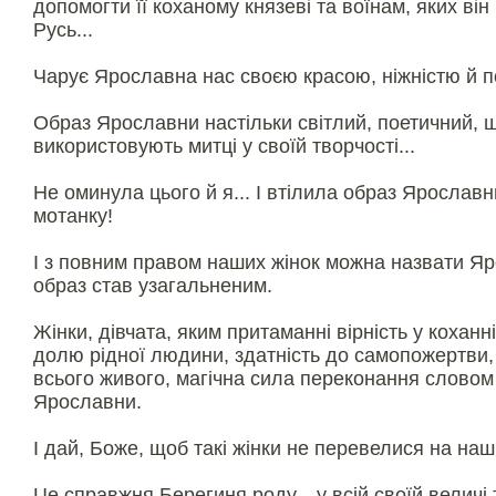
допомогти її коханому князевi та воїнам, яких вiн
Русь...
Чарує Ярославна нас своєю красою, нiжнiстю й по
Образ Ярославни настільки світлий, поетичний, щ
використовують митці у своїй творчості...
Не оминула цього й я... І втілила образ Ярославн
мотанку!
І з повним правом наших жінок можна назвати Я
образ став узагальненим.
Жінки, дівчата, яким притаманні вірність у коханн
долю рідної людини, здатність до самопожертви, 
всього живого, магічна сила переконання словом
Ярославни.
І дай, Боже, щоб такі жінки не перевелися на наші
Це справжня Берегиня роду... у всій своїй величі т