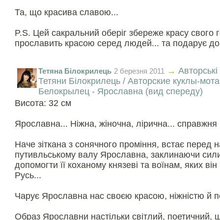
Та, що красива славою...
P.S. Цей сакральний оберіг збереже красу свого 
прославить красою серед людей... та подарує до
→
Авторські
Тетяна Білокрилець
2 березня 2011
Тетяни Білокрилець / Авторские куклы-мот
Белокрылец - Ярославна (вид спереду)
Висота: 32 см
Ярославна... Ніжна, жіночна, лірична... справжня 
Наче зiткана з сонячного промiння, встає перед 
путивльському валу Ярославна, заклинаючи сил
допомогти її коханому князевi та воїнам, яких вiн
Русь...
Чарує Ярославна нас своєю красою, нiжнiстю й по
Образ Ярославни настільки світлий, поетичний, щ