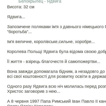
Белокрылец - Ядвига
Висота: 32 см
Ядвига...
Запозичене поляками ім'я з давнього німецького Г
"боротьба"...
Ім'я величне, королівське,сильне, хоробре...
Королева Польщі Ядвига була відома своєю добр
Її життя - взірець благочестя й самопожертви...
Вона завжди допомагала бідним, а незадовго до 
всі свої коштовності для розвитку освіти в державі
Одного разу Ядвига всю ніч молилась перед розп'
Христос заговорив з нею...
А 8 червня 1997 Папа Римський Іван Павло II кан