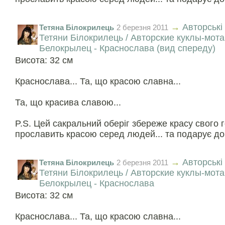
→
Авторські
Тетяна Білокрилець
2 березня 2011
Тетяни Білокрилець / Авторские куклы-мот
Белокрылец - Краснослава (вид спереду)
Висота: 32 см
Краснослава... Та, що красою славна...
Та, що красива славою...
P.S. Цей сакральний оберіг збереже красу свого 
прославить красою серед людей... та подарує до
→
Авторські
Тетяна Білокрилець
2 березня 2011
Тетяни Білокрилець / Авторские куклы-мот
Белокрылец - Краснослава
Висота: 32 см
Краснослава... Та, що красою славна...