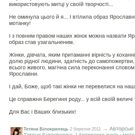
використовують митці у своїй творчості...
Не оминула цього й я... І втілила образ Ярославн
мотанку!
І з повним правом наших жінок можна назвати Я
образ став узагальненим.
Жінки, дівчата, яким притаманні вірність у коханн
долю рідної людини, здатність до самопожертви, 
всього живого, магічна сила переконання словом
Ярославни.
І дай, Боже, щоб такі жінки не перевелися на наші
Це справжня Берегиня роду... у всій своїй величі т
Для Вас і Ваших близьких!
→
Авторські
Тетяна Білокрилець
2 березня 2011