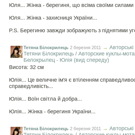
Юля... Жінка - берегиня, що всіма своїми силами о
Юля... Жінка - захисниця України...
P.S. Берегиню завжди зображують з піднятими уго
→
Авторські
Тетяна Білокрилець
2 березня 2011
Тетяни Білокрилець / Авторские куклы-мот
Белокрылец - Юлія (вид спереду)
Висота: 32 см
Юлія... Це величне ім'я є втіленням справедливос
справедливість...
Юлія... Воїн світла й добра...
Юлія... Жінка - берегиня України...
→
Авторські
Тетяна Білокрилець
2 березня 2011
Тетяни Білокрилець / Авторские куклы-мот