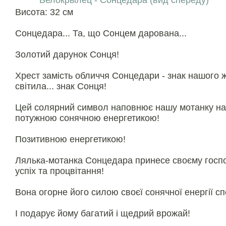
Белокрылец - Сонцедара (вид спереду)
Висота: 32 см
Сонцедара... Та, що Сонцем дарована...
Золотий дарунок Сонця!
Хрест замість обличчя Сонцедари - знак нашого 
світила... знак Сонця!
Цей солярний символ наповнює нашу мотанку н
потужною сонячною енергетикою!
Позитивною енергетикою!
Лялька-мотанка Сонцедара принесе своєму госпо
успіх та процвітання!
Вона огорне його силою своєї сонячної енергії сп
І подарує йому багатий і щедрий врожай!